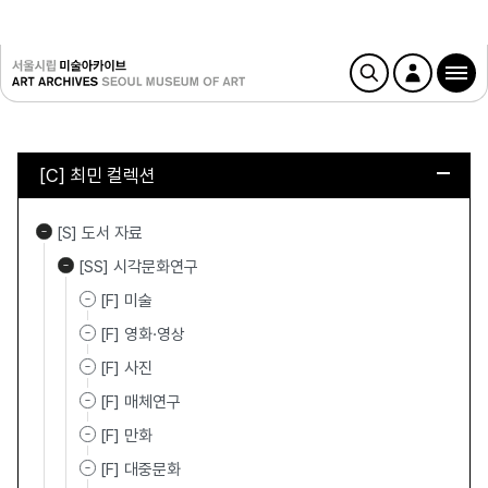
[C] 최민 컬렉션
[S] 도서 자료
[SS] 시각문화연구
[F] 미술
[F] 영화·영상
[F] 사진
[F] 매체연구
[F] 만화
[F] 대중문화