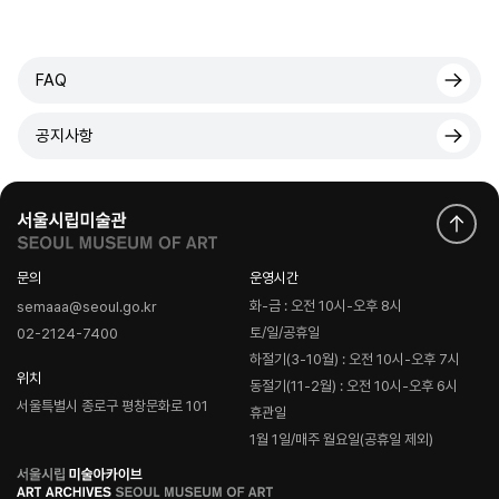
FAQ
공지사항
문의
운영시간
화-금 : 오전 10시-오후 8시
semaaa@seoul.go.kr
토/일/공휴일
02-2124-7400
하절기(3-10월) : 오전 10시-오후 7시
위치
동절기(11-2월) : 오전 10시-오후 6시
서울특별시 종로구 평창문화로 101
휴관일
1월 1일/매주 월요일(공휴일 제외)
로
고