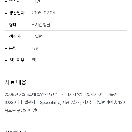
수집처
최민
생산일자
2005 .07.05
형태
도서간행물
생산자
봉일범
분량
139
원본여부
원본
자료 내용
2005년 7월 5일에 발간된 『건축 - 지어지지 않은 20세기 01 - 베를린
1923』이다. 발행사는 Spacetime, 시공문화사, 저자는 봉일범이며 총 139
쪽으로 구성되어 있다.