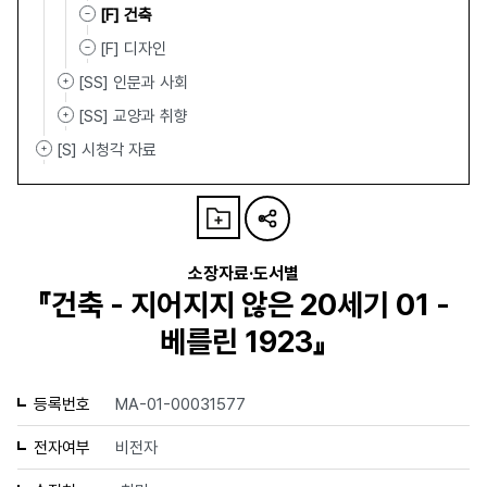
[F] 건축
[F] 디자인
[SS] 인문과 사회
[SS] 교양과 취향
[S] 시청각 자료
소장자료·도서별
『건축 - 지어지지 않은 20세기 01 -
베를린 1923』
등록번호
MA-01-00031577
전자여부
비전자