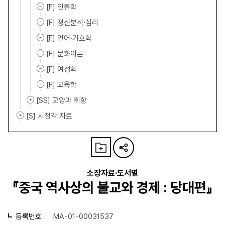
[F] 인류학
[F] 정신분석·심리
[F] 언어·기호학
[F] 문화이론
[F] 여성학
[F] 교육학
[SS] 교양과 취향
[S] 시청각 자료
소장자료·도서별
『중국 역사상의 불교와 경제 : 당대편』
등록번호
MA-01-00031537