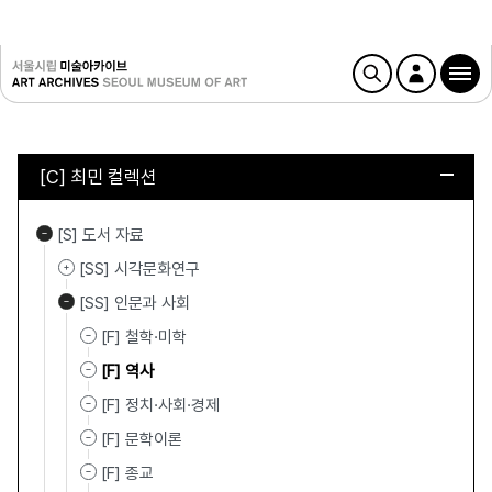
[C] 최민 컬렉션
[S] 도서 자료
[SS] 시각문화연구
[SS] 인문과 사회
[F] 철학·미학
[F] 역사
[F] 정치·사회·경제
[F] 문학이론
[F] 종교