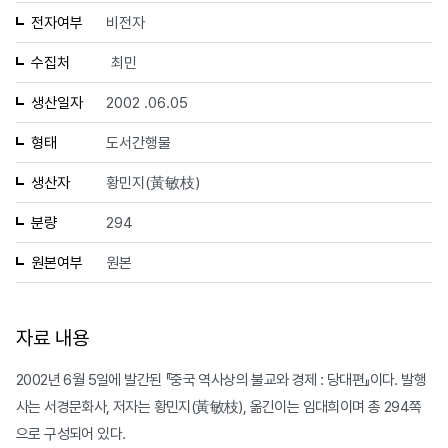
전자여부
비전자
수집처
최민
생산일자
2002 .06.05
형태
도서간행물
생산자
황민지(黃敏枝)
분량
294
원본여부
원본
자료 내용
2002년 6월 5일에 발간된 『중국 역사상의 불교와 경제 : 당대편』이다. 발행
사는 서경문화사, 저자는 황민지(黃敏枝), 옮긴이는 임대희이며 총 294쪽
으로 구성되어 있다.