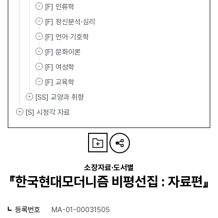
[F] 인류학
[F] 정신분석·심리
[F] 언어·기호학
[F] 문화이론
[F] 여성학
[F] 교육학
[SS] 교양과 취향
[S] 시청각 자료
소장자료·도서별
『한국현대모더니즘 비평선집 : 자료편』
등록번호
MA-01-00031505