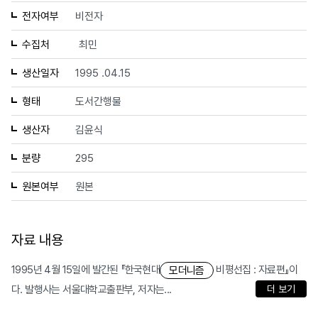
전자여부
비전자
수집처
최민
생산일자
1995 .04.15
형태
도서간행물
생산자
김윤식
분량
295
원본여부
원본
자료 내용
1995년 4월 15일에 발간된 『한국현대
비평선집 : 자료편』이
모더니즘
다. 발행사는 서울대학교출판부, 저자는...
더 보기