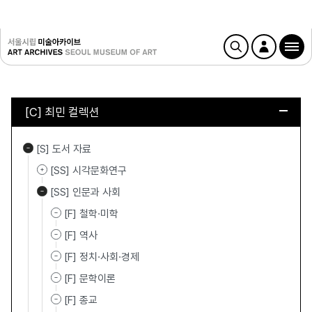
[C] 최민 컬렉션
[S] 도서 자료
[SS] 시각문화연구
[SS] 인문과 사회
[F] 철학·미학
[F] 역사
[F] 정치·사회·경제
[F] 문학이론
[F] 종교