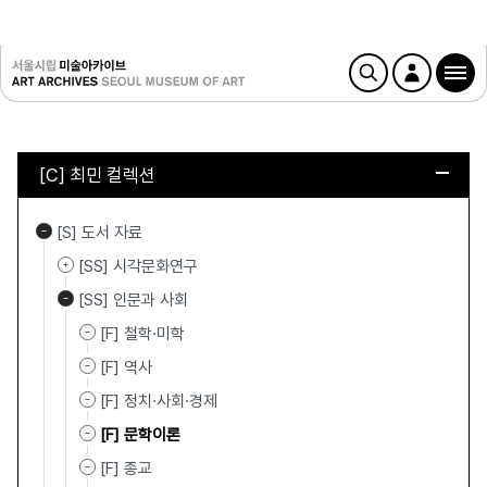
[C] 최민 컬렉션
[S] 도서 자료
[SS] 시각문화연구
[SS] 인문과 사회
[F] 철학·미학
[F] 역사
[F] 정치·사회·경제
[F] 문학이론
[F] 종교