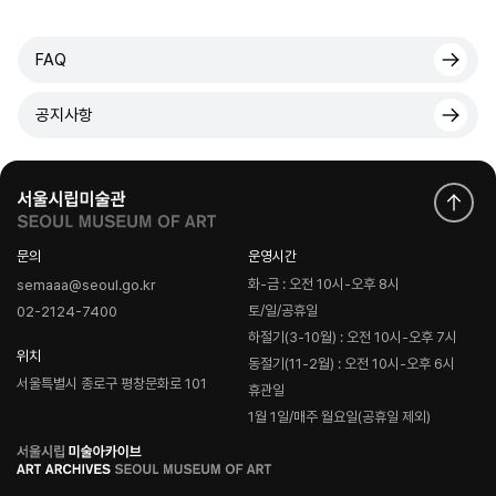
FAQ
공지사항
문의
운영시간
화-금 : 오전 10시-오후 8시
semaaa@seoul.go.kr
토/일/공휴일
02-2124-7400
하절기(3-10월) : 오전 10시-오후 7시
위치
동절기(11-2월) : 오전 10시-오후 6시
서울특별시 종로구 평창문화로 101
휴관일
1월 1일/매주 월요일(공휴일 제외)
로
고