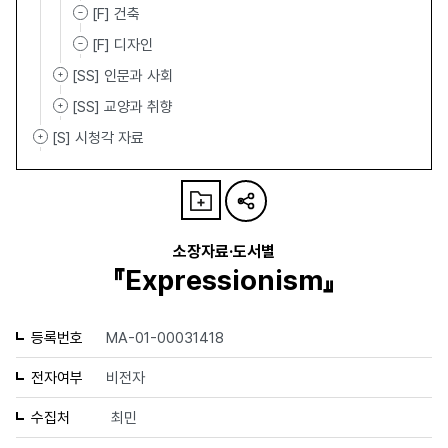
[F] 건축
[F] 디자인
[SS] 인문과 사회
[SS] 교양과 취향
[S] 시청각 자료
소장자료·도서별
『Expressionism』
등록번호
MA-01-00031418
전자여부
비전자
수집처
최민