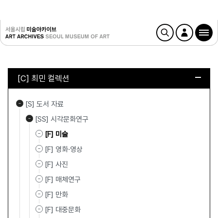
[C] 최민 컬렉션
[S] 도서 자료
[SS] 시각문화연구
[F] 미술
[F] 영화·영상
[F] 사진
[F] 매체연구
[F] 만화
[F] 대중문화