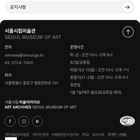
공지사항
문의
운영시간
화-금 : 오전 10시-오후 8시
semaaa@seoul.go.kr
토/일/공휴일
02-2124-7400
하절기(3-10월) : 오전 10시-오후 7시
위치
동절기(11-2월) : 오전 10시-오후 6시
서울특별시 종로구 평창문화로 101
휴관일
1월 1일/매주 월요일(공휴일 제외)
로
고
개인정보처리방침
저작권 정책
이메일무단수집거부
FAQ
공지사항
함께한 사람들