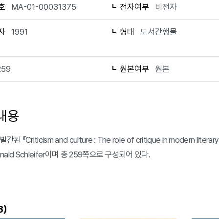
호
MA-01-00031375
전자여부
비전자
자
1991
형태
도서간행물
259
원본여부
원본
내용
간된 『Criticism and culture : The role of critique in modern l
Ronald Schleifer이며 총 259쪽으로 구성되어 있다.
)
3