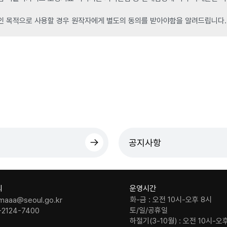
인 목적으로 사용할 경우 원작자에게 별도의 동의를 받아야함을 알려드립니다.
공지사항
의
운영시간
화-금 : 오전 10시-오후 8시
maaa@seoul.go.kr
토/일/공휴일
-2124-7400
하절기(3-10월) : 오전 10시-오