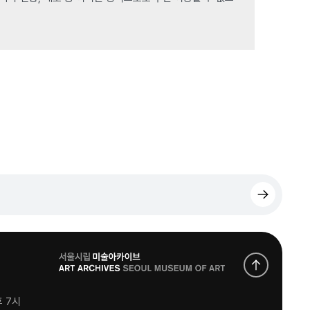
로
고
후 7시