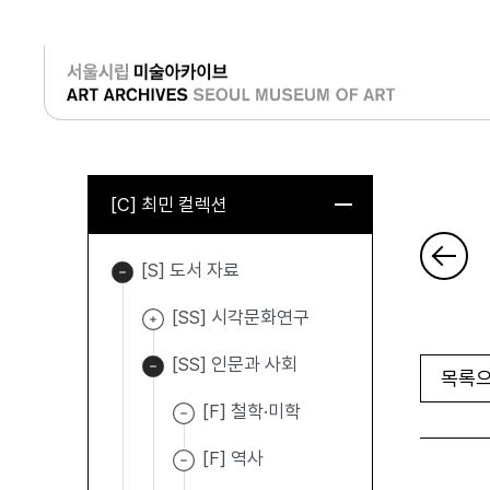
로그인
[C] 최민 컬렉션
[S] 도서 자료
[SS] 시각문화연구
[SS] 인문과 사회
목록으
[F] 철학·미학
[F] 역사