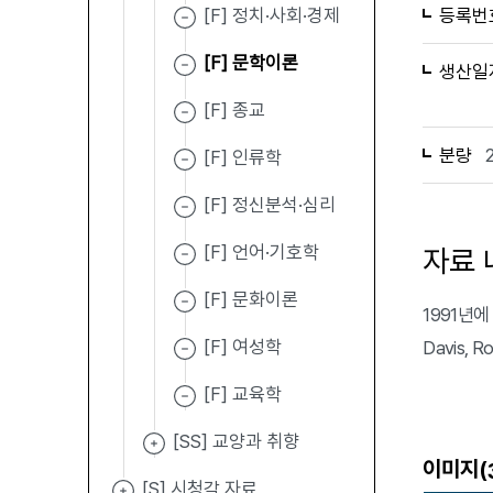
[F] 정치·사회·경제
등록번
[F] 문학이론
생산일
[F] 종교
분량
[F] 인류학
[F] 정신분석·심리
[F] 언어·기호학
자료 
[F] 문화이론
1991년에 발
[F] 여성학
Davis, 
[F] 교육학
[SS] 교양과 취향
이미지(
[S] 시청각 자료