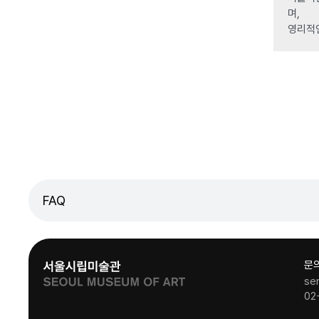
며,
영리적
FAQ
문
se
02