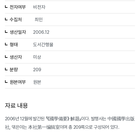
전자여부
비전자
수집처
최민
생산일자
2006.12
형태
도서간행물
생산자
미상
분량
209
원본여부
원본
자료 내용
2006년 12월에 발간된 『《國學備要》 解题』이다. 발행사는 中國國學出版
社, 엮은이는 本社第一编辑室이며 총 209쪽으로 구성되어 있다.