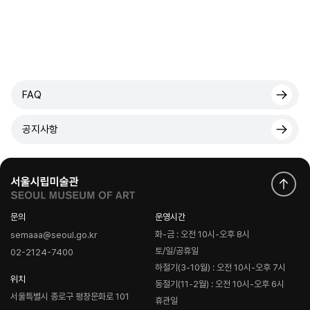
FAQ
공지사항
문의
운영시간
화-금 : 오전 10시-오후 8시
semaaa@seoul.go.kr
토/일/공휴일
02-2124-7400
하절기(3-10월) : 오전 10시-오후 7시
위치
동절기(11-2월) : 오전 10시-오후 6시
서울특별시 종로구 평창문화로 101
휴관일