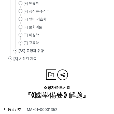
[F] 인류학
[F] 정신분석·심리
[F] 언어·기호학
[F] 문화이론
[F] 여성학
[F] 교육학
[SS] 교양과 취향
[S] 시청각 자료
소장자료·도서별
『《國學備要》 解题』
등록번호
MA-01-00031352