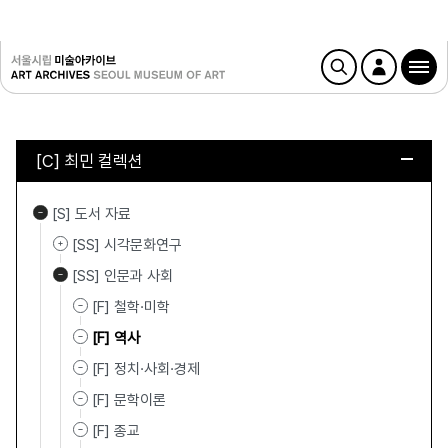
[C] 최민 컬렉션
[S] 도서 자료
[SS] 시각문화연구
[SS] 인문과 사회
[F] 철학·미학
[F] 역사
[F] 정치·사회·경제
[F] 문학이론
[F] 종교