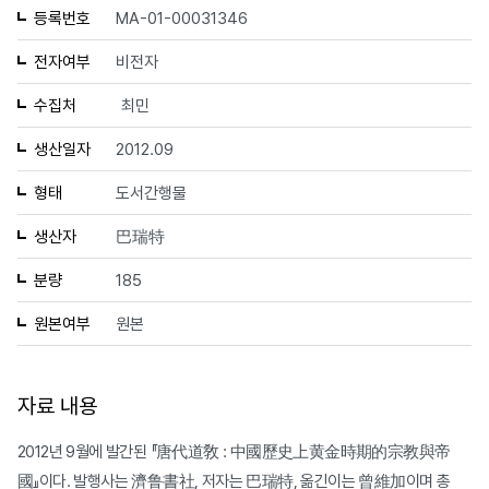
등록번호
MA-01-00031346
전자여부
비전자
수집처
최민
생산일자
2012.09
형태
도서간행물
생산자
巴瑞特
분량
185
원본여부
원본
자료 내용
2012년 9월에 발간된 『唐代道敎 : 中國歷史上黄金時期的宗教與帝
國』이다. 발행사는 濟鲁書社, 저자는 巴瑞特, 옮긴이는 曾維加이며 총