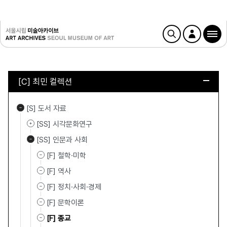
[C] 최민 컬렉션
[S] 도서 자료
[SS] 시각문화연구
[SS] 인문과 사회
[F] 철학·미학
[F] 역사
[F] 정치·사회·경제
[F] 문학이론
[F] 종교