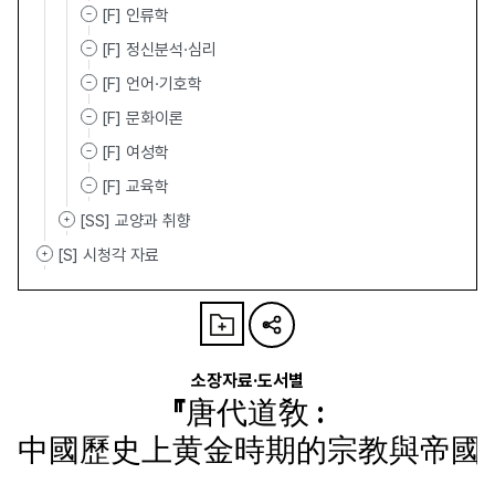
[F] 인류학
[F] 정신분석·심리
[F] 언어·기호학
[F] 문화이론
[F] 여성학
[F] 교육학
[SS] 교양과 취향
[S] 시청각 자료
소장자료·도서별
『唐代道敎 :
中國歷史上黄金時期的宗教與帝國