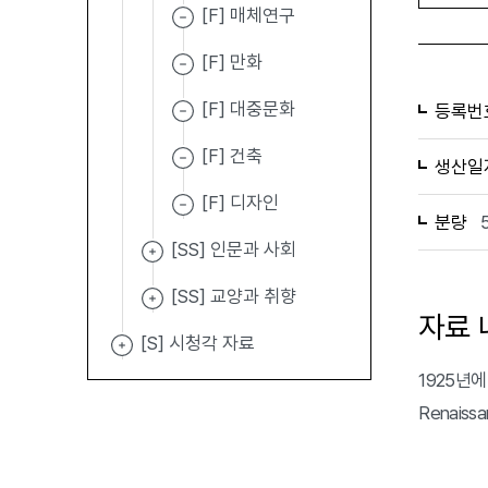
[F] 매체연구
[F] 만화
[F] 대중문화
등록번
[F] 건축
생산일
[F] 디자인
분량
[SS] 인문과 사회
[SS] 교양과 취향
자료 
[S] 시청각 자료
1925년에 
Renais