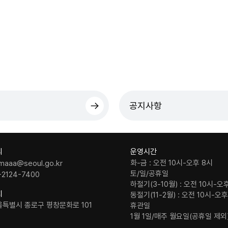
공지사항
의
운영시간
화-금 : 오전 10시-오후 8시
maaa@seoul.go.kr
토/일/공휴일
-2124-7400
하절기(3-10월) : 오전 10시-오
치
동절기(11-2월) : 오전 10시-오
울특별시 종로구 평창문화로 101
휴관일
1월 1일/매주 월요일(공휴일 제외