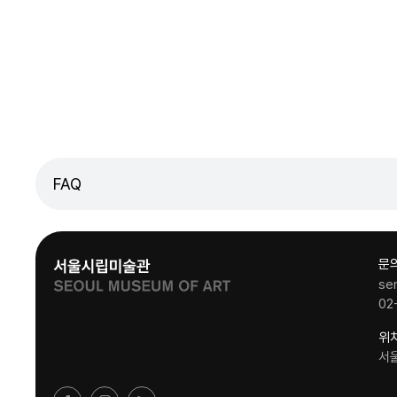
FAQ
문
se
02
위
서