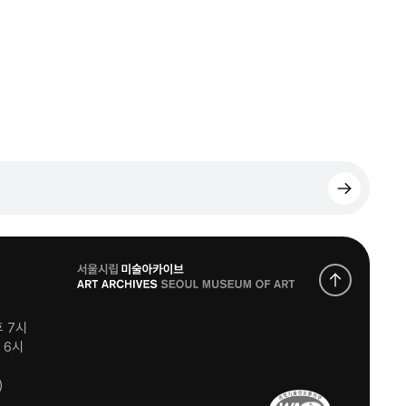
로
고
후 7시
후 6시
)