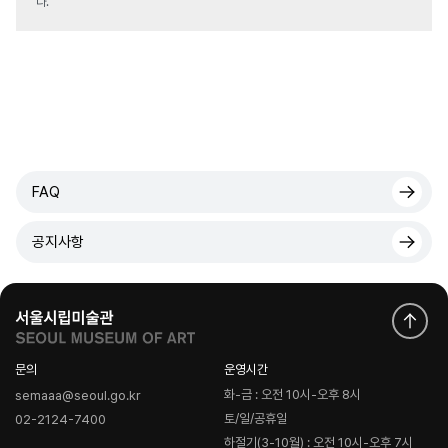
다.
FAQ
공지사항
문의
운영시간
화-금 : 오전 10시-오후 8시
semaaa@seoul.go.kr
토/일/공휴일
02-2124-7400
하절기(3-10월) : 오전 10시-오후 7시