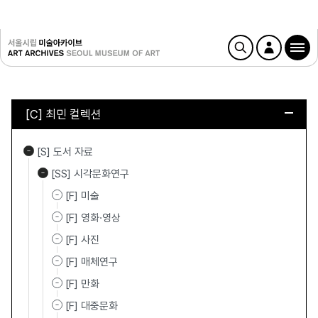
[C] 최민 컬렉션
[S] 도서 자료
[SS] 시각문화연구
[F] 미술
[F] 영화·영상
[F] 사진
[F] 매체연구
[F] 만화
[F] 대중문화