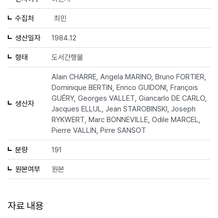
수집처
최민
생산일자
1984.12
형태
도서간행물
Alain CHARRE, Angela MARINO, Bruno FORTIER,
Dominique BERTIN, Enrico GUIDONI, François
GUÉRY, Georges VALLET, Giancarlo DE CARLO,
생산자
Jacques ELLUL, Jean STAROBINSKI, Joseph
RYKWERT, Marc BONNEVILLE, Odile MARCEL,
Pierre VALLIN, Pirre SANSOT
분량
191
원본여부
원본
자료 내용