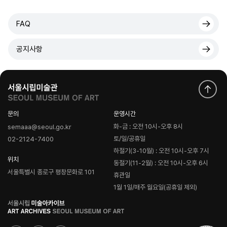
FAQ
공지사항
문의
운영시간
화-금 : 오전 10시-오후 8시
semaaa@seoul.go.kr
토/일/공휴일
02-2124-7400
하절기(3-10월) : 오전 10시-오후 7시
위치
동절기(11-2월) : 오전 10시-오후 6시
서울특별시 종로구 평창문화로 101
휴관일
1월 1일/매주 월요일(공휴일 제외)
로
고