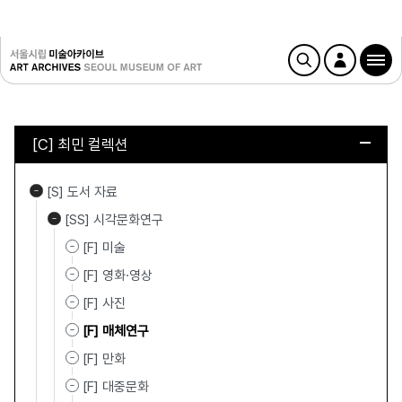
[C] 최민 컬렉션
[S] 도서 자료
[SS] 시각문화연구
[F] 미술
[F] 영화·영상
[F] 사진
[F] 매체연구
[F] 만화
[F] 대중문화