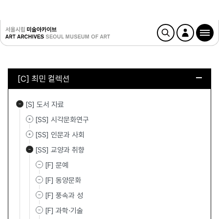
[C] 최민 컬렉션
[S] 도서 자료
[SS] 시각문화연구
[SS] 인문과 사회
[SS] 교양과 취향
[F] 문예
[F] 동양문화
[F] 풍속과 성
[F] 과학·기술