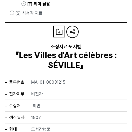
[F] 취미·실용
[S] 시청각 자료
소장자료·도서별
『Les Villes d'Art célèbres :
SÉVILLE』
등록번호
MA-01-00031215
전자여부
비전자
수집처
최민
생산일자
1907
형태
도서간행물