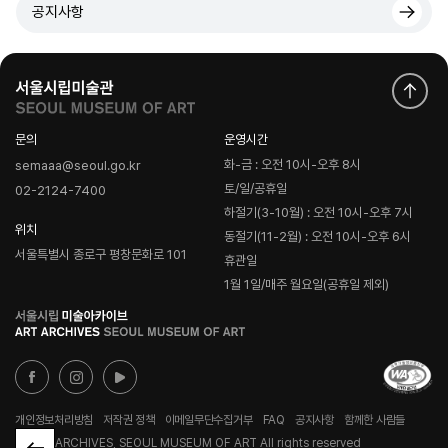
공지사항
문의
운영시간
화-금 : 오전 10시-오후 8시
semaaa@seoul.go.kr
토/일/공휴일
02-2124-7400
하절기(3-10월) : 오전 10시-오후 7시
위치
동절기(11-2월) : 오전 10시-오후 6시
서울특별시 종로구 평창문화로 101
휴관일
1월 1일/매주 월요일(공휴일 제외)
로
고
개인정보처리방침
저작권 정책
이메일무단수집거부
FAQ
공지사항
함께한 사람들
© ART ARCHIVES, SEOUL MUSEUM OF ART All rights reserved