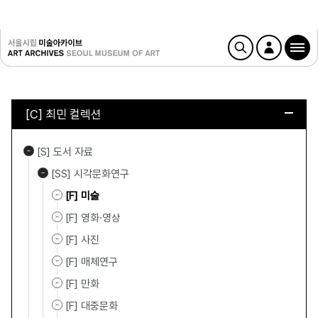
[C] 최민 컬렉션
[S] 도서 자료
[SS] 시각문화연구
[F] 미술
[F] 영화·영상
[F] 사진
[F] 매체연구
[F] 만화
[F] 대중문화