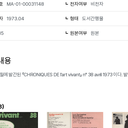
호
MA-01-00031148
전자여부
비전자
자
1973.04
형태
도서간행물
35
원본여부
원본
내용
월에 발간된 『CHRONIQUES DE l'art vivant』 n° 38 avril 1973 이
)
3