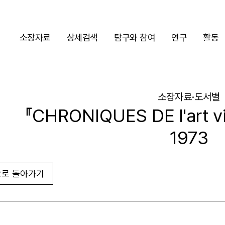
소장자료
상세검색
탐구와 참여
연구
활동
검색
소장자료·도서별
『CHRONIQUES DE l'art viv
1973
로 돌아가기
URL 복사
화면인쇄