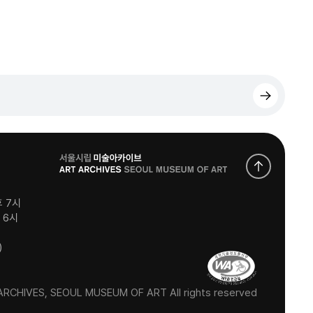
로
고
후 7시
후 6시
)
RCHIVES, SEOUL MUSEUM OF ART All rights reserved