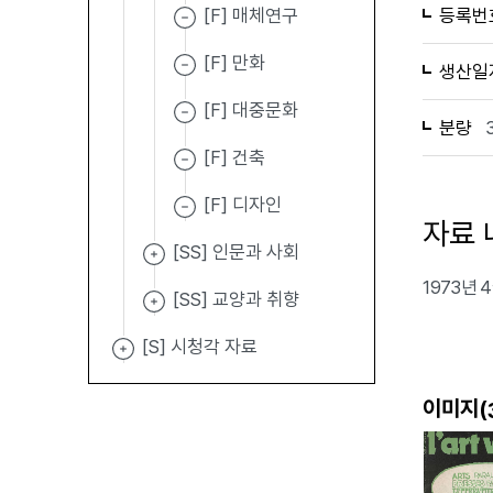
[F] 매체연구
등록번
[F] 만화
생산일
[F] 대중문화
분량
[F] 건축
[F] 디자인
자료 
[SS] 인문과 사회
1973년 4
[SS] 교양과 취향
[S] 시청각 자료
이미지(