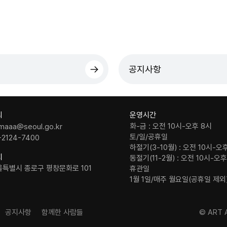
공지사항
의
운영시간
화-금 : 오전 10시-오후 8시
maaa@seoul.go.kr
토/일/공휴일
-2124-7400
하절기(3-10월) : 오전 10시-오
치
동절기(11-2월) : 오전 10시-오
울특별시 종로구 평창문화로 101
휴관일
1월 1일/매주 월요일(공휴일 제외
공지사항
함께한 사람들
© ART A