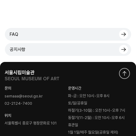
FAQ
공지사항
문의
운영시간
화-금 : 오전 10시-오후 8시
semaaa@seoul.go.kr
토/일/공휴일
02-2124-7400
하절기(3-10월) : 오전 10시-오후 7시
위치
동절기(11-2월) : 오전 10시-오후 6시
서울특별시 종로구 평창문화로 101
휴관일
1월 1일/매주 월요일(공휴일 제외)