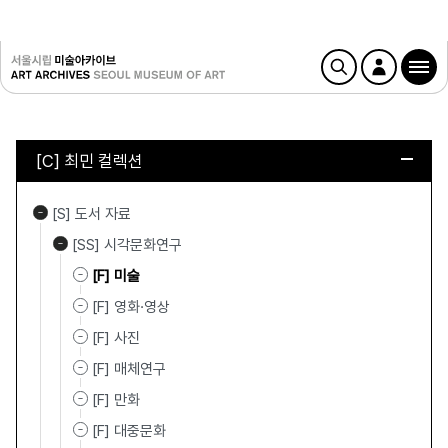
[C] 최민 컬렉션
[S] 도서 자료
[SS] 시각문화연구
[F] 미술
[F] 영화·영상
[F] 사진
[F] 매체연구
[F] 만화
[F] 대중문화