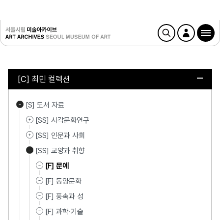
[C] 최민 컬렉션
[S] 도서 자료
[SS] 시각문화연구
[SS] 인문과 사회
[SS] 교양과 취향
[F] 문예
[F] 동양문화
[F] 풍속과 성
[F] 과학·기술