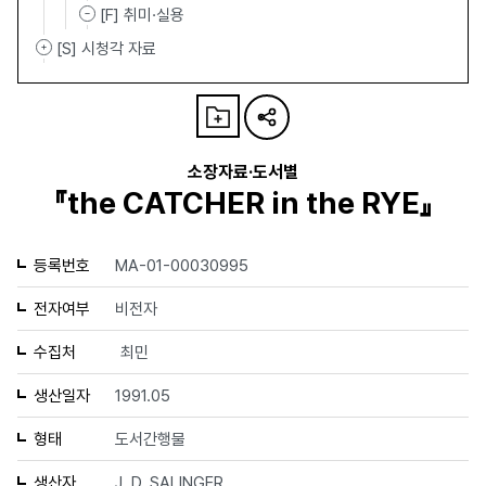
[F] 취미·실용
[S] 시청각 자료
소장자료·도서별
『the CATCHER in the RYE』
등록번호
MA-01-00030995
전자여부
비전자
수집처
최민
생산일자
1991.05
형태
도서간행물
생산자
J. D. SALINGER