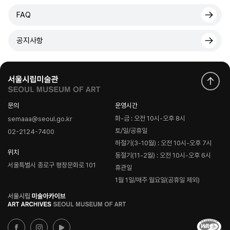
FAQ
공지사항
문의
운영시간
화-금 : 오전 10시-오후 8시
semaaa@seoul.go.kr
토/일/공휴일
02-2124-7400
하절기(3-10월) : 오전 10시-오후 7시
위치
동절기(11-2월) : 오전 10시-오후 6시
서울특별시 종로구 평창문화로 101
휴관일
1월 1일/매주 월요일(공휴일 제외)
로
고