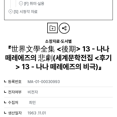
[F] 취미·실용
[S] 시청각 자료
소장자료·도서별
『世界文學全集 <後期> 13 - 나나
떼레에즈의 悲劇(세계문학전집 <후기
> 13 - 나나 떼레에즈의 비극)』
등록번호
MA-01-00030993
전자여부
비전자
수집처
최민
생산일자
1963 .11.01