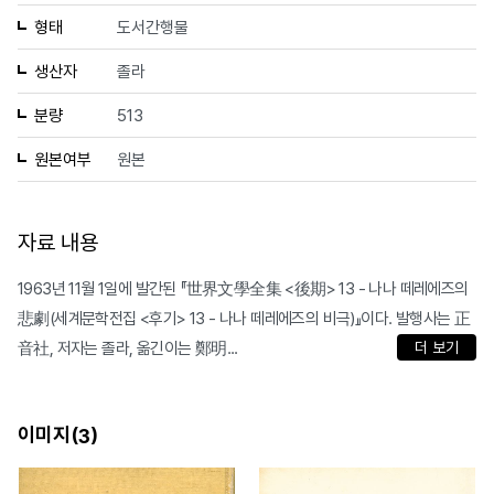
형태
도서간행물
생산자
졸라
분량
513
원본여부
원본
자료 내용
1963년 11월 1일에 발간된 『世界文學全集 <後期> 13 - 나나 떼레에즈의
悲劇(세계문학전집 <후기> 13 - 나나 떼레에즈의 비극)』이다. 발행사는 正
音社, 저자는 졸라, 옮긴이는 鄭明...
더 보기
이미지(
)
3