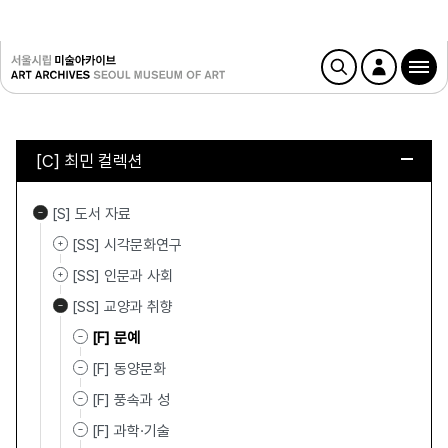
[C] 최민 컬렉션
[S] 도서 자료
[SS] 시각문화연구
[SS] 인문과 사회
[SS] 교양과 취향
[F] 문예
[F] 동양문화
[F] 풍속과 성
[F] 과학·기술