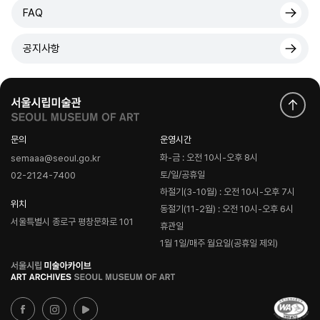
FAQ
공지사항
문의
운영시간
화-금 : 오전 10시-오후 8시
semaaa@seoul.go.kr
토/일/공휴일
02-2124-7400
하절기(3-10월) : 오전 10시-오후 7시
위치
동절기(11-2월) : 오전 10시-오후 6시
서울특별시 종로구 평창문화로 101
휴관일
1월 1일/매주 월요일(공휴일 제외)
로
고