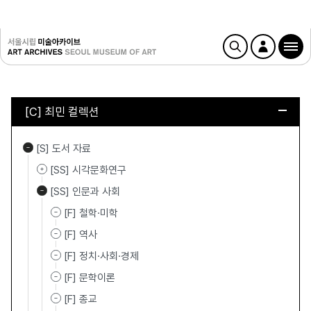
[C] 최민 컬렉션
[S] 도서 자료
[SS] 시각문화연구
[SS] 인문과 사회
[F] 철학·미학
[F] 역사
[F] 정치·사회·경제
[F] 문학이론
[F] 종교