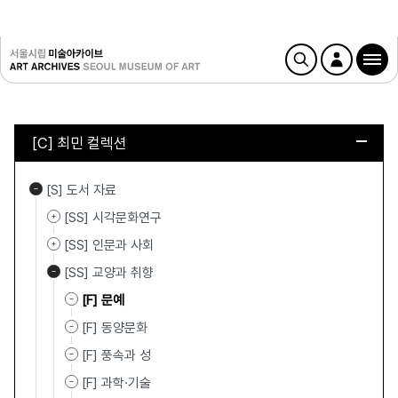
[C] 최민 컬렉션
[S] 도서 자료
[SS] 시각문화연구
[SS] 인문과 사회
[SS] 교양과 취향
[F] 문예
[F] 동양문화
[F] 풍속과 성
[F] 과학·기술