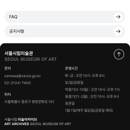
FAQ
공지사항
문의
운영시간
화-금 : 오전 10시-오후 8시
semaaa@seoul.go.kr
토/일/공휴일
02-2124-7400
하절기(3-10월) : 오전 10시-오후 7시
위치
동절기(11-2월) : 오전 10시-오후 6시
서울특별시 종로구 평창문화로 101
휴관일
1월 1일/매주 월요일(공휴일 제외)
로
고