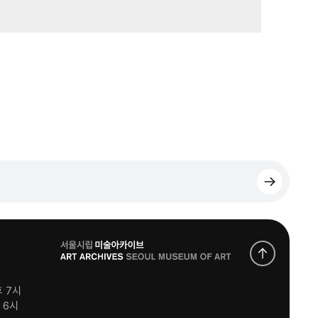
로
고
후 7시
후 6시