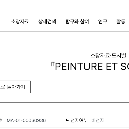
소장자료
상세검색
탐구와 참여
연구
활동
검색
소장자료·도서별
『PEINTURE ET S
로 돌아가기
URL 복사
화면인쇄
호
MA-01-00030936
전자여부
비전자