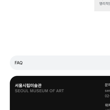
영리적
FAQ
문
se
02
위