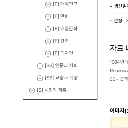
[F] 매체연구
생산일
[F] 만화
분량
[F] 대중문화
[F] 건축
자료 
[F] 디자인
1984년 10
[SS] 인문과 사회
Renais
[SS] 교양과 취향
06 - 10'
[S] 시청각 자료
이미지(