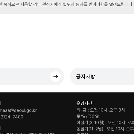
인 목적으로 사용할 경우 원작자에게 별도의 동의를 받아야함을 알려드립니다.
공지사항
의
운영시간
화-금 : 오전 10시-오후 8시
maaa@seoul.go.kr
토/일/공휴일
-2124-7400
하절기(3-10월) : 오전 10시-오
치
동절기(11-2월) : 오전 10시-오