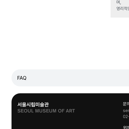
며,
영리적
FAQ
문
se
02
위