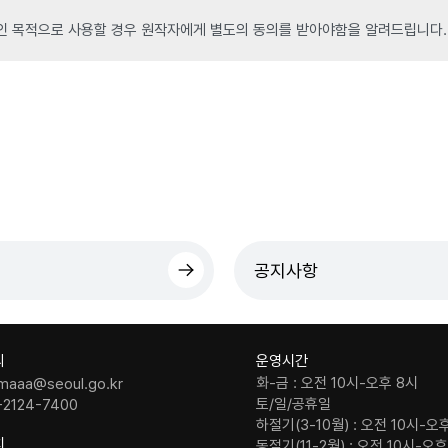
인 목적으로 사용할 경우 원작자에게 별도의 동의를 받아야함을 알려드립니다.
공지사항
의
운영시간
화-금 : 오전 10시-오후 8시
maaa@seoul.go.kr
토/일/공휴일
-2124-7400
하절기(3-10월) : 오전 10시-오
치
동절기(11-2월) : 오전 10시-오