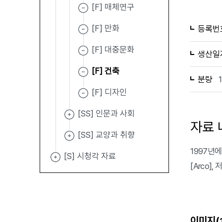
[F] 매체연구
[F] 만화
등록번
[F] 대중문화
생산일
[F] 건축
분량
[F] 디자인
[SS] 인문과 사회
자료 
[SS] 교양과 취향
1997년에 발
[S] 시청각 자료
[Arco],
이미지(