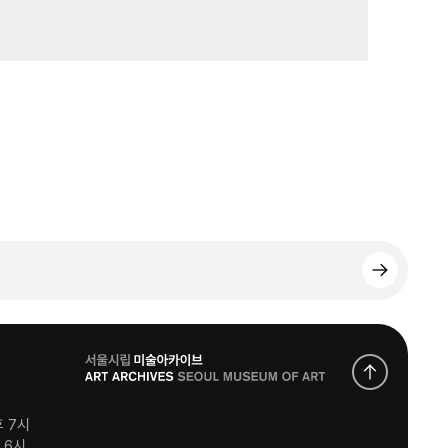
로
고
후 7시
후 6시