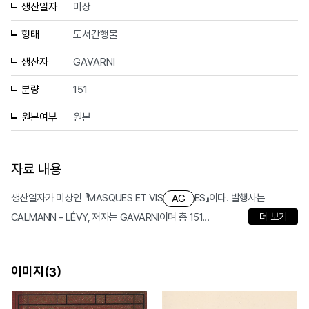
생산일자
미상
형태
도서간행물
생산자
GAVARNI
분량
151
원본여부
원본
자료 내용
생산일자가 미상인 『MASQUES ET VIS
ES』이다. 발행사는
AG
CALMANN - LÉVY, 저자는 GAVARNI이며 총 151...
더 보기
이미지(
)
3