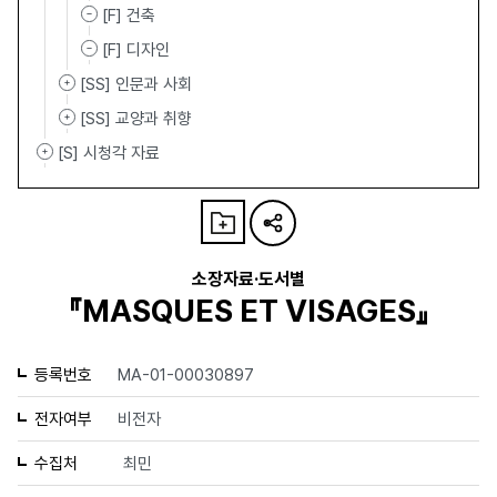
[F] 건축
[F] 디자인
[SS] 인문과 사회
[SS] 교양과 취향
[S] 시청각 자료
소장자료·도서별
『MASQUES ET VISAGES』
등록번호
MA-01-00030897
전자여부
비전자
수집처
최민