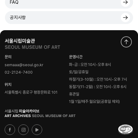
FAQ
공지사항
문의
운영시간
화-금 : 오전 10시-오후 8시
semaaa@seoul.go.kr
토/일/공휴일
02-2124-7400
하절기(3-10월) : 오전 10시-오후 7시
위치
동절기(11-2월) : 오전 10시-오후 6시
서울특별시 종로구 평창문화로 101
휴관일
1월 1일/매주 월요일(공휴일 제외)
로
고