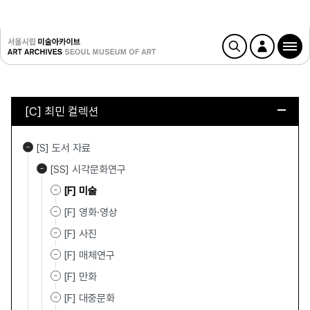
[C] 최민 컬렉션
[S] 도서 자료
[SS] 시각문화연구
[F] 미술
[F] 영화·영상
[F] 사진
[F] 매체연구
[F] 만화
[F] 대중문화