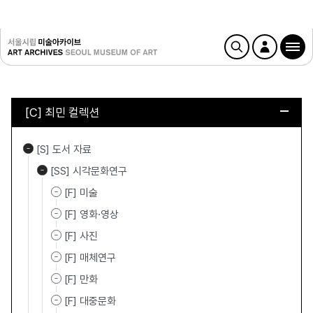
[C] 최민 컬렉션
[S] 도서 자료
[SS] 시각문화연구
[F] 미술
[F] 영화·영상
[F] 사진
[F] 매체연구
[F] 만화
[F] 대중문화