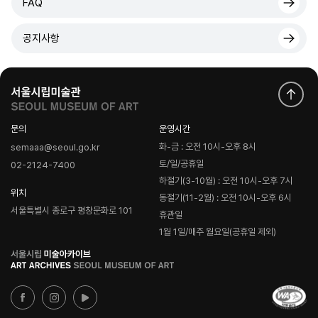
FAQ
공지사항
문의
운영시간
화-금 : 오전 10시-오후 8시
semaaa@seoul.go.kr
토/일/공휴일
02-2124-7400
하절기(3-10월) : 오전 10시-오후 7시
위치
동절기(11-2월) : 오전 10시-오후 6시
서울특별시 종로구 평창문화로 101
휴관일
1월 1일/매주 월요일(공휴일 제외)
로
고