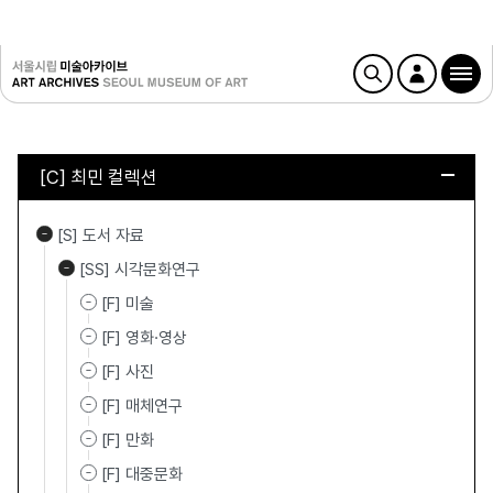
[C] 최민 컬렉션
[S] 도서 자료
[SS] 시각문화연구
[F] 미술
[F] 영화·영상
[F] 사진
[F] 매체연구
[F] 만화
[F] 대중문화