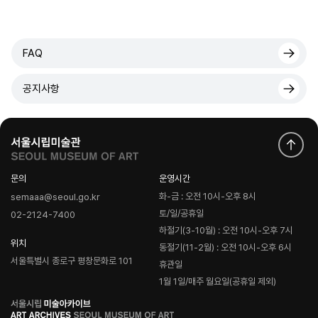
FAQ
공지사항
문의
운영시간
화-금 : 오전 10시-오후 8시
semaaa@seoul.go.kr
토/일/공휴일
02-2124-7400
하절기(3-10월) : 오전 10시-오후 7시
위치
동절기(11-2월) : 오전 10시-오후 6시
서울특별시 종로구 평창문화로 101
휴관일
1월 1일/매주 월요일(공휴일 제외)
로
고