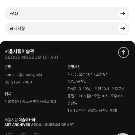
FAQ
공지사항
문의
운영시간
화-금 : 오전 10시-오후 8시
semaaa@seoul.go.kr
토/일/공휴일
02-2124-7400
하절기(3-10월) : 오전 10시-오후 7시
위치
동절기(11-2월) : 오전 10시-오후 6시
서울특별시 종로구 평창문화로 101
휴관일
1월 1일/매주 월요일(공휴일 제외)
로
고