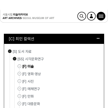
[C] 최민 컬렉션
[S] 도서 자료
[SS] 시각문화연구
[F] 미술
[F] 영화·영상
[F] 사진
[F] 매체연구
[F] 만화
[F] 대중문화