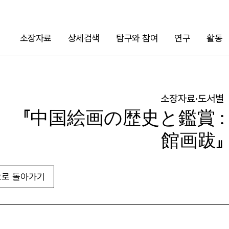
소장자료
상세검색
탐구와 참여
연구
활동
검색
소장자료·도서별
『中国絵画の歴史と鑑賞 :
館画跋』
로 돌아가기
URL 복사
화면인쇄