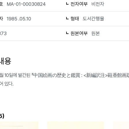
호
MA-01-00030824
전자여부
비전자
자
1985 .05.10
형태
도서간행물
373
원본여부
원본
내용
 5월 10일에 발간된 『中国絵画の歴史と鑑賞 : <新編訳注>甌香館画跋
어 있다.
)
5