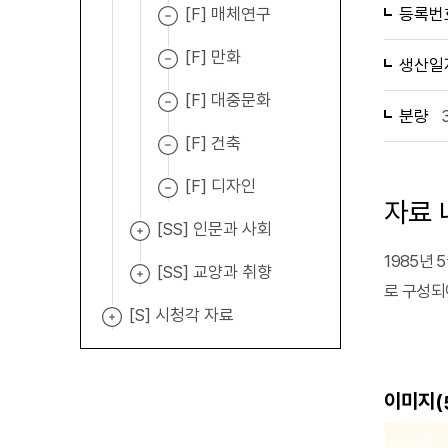
[F] 매체연구
등록번
[F] 만화
생산일
[F] 대중문화
분량
[F] 건축
[F] 디자인
자료 
[SS] 인문과 사회
1985년
[SS] 교양과 취향
로 구성되
[S] 시청각 자료
이미지(