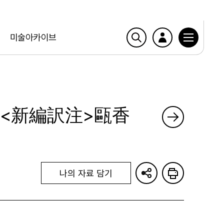
미술아카이브
 <新編訳注>甌香
나의 자료 담기