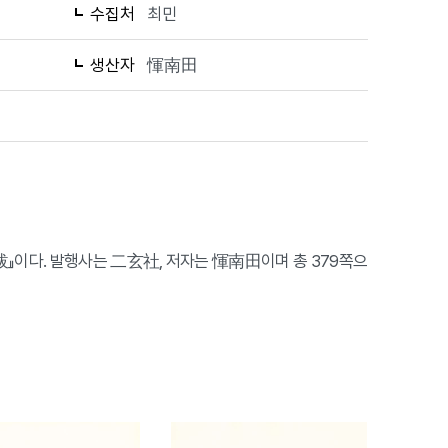
수집처
최민
생산자
惲南田
』이다. 발행사는 二玄社, 저자는 惲南田이며 총 379쪽으