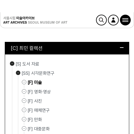
[C] 최민 컬렉션
[S] 도서 자료
[SS] 시각문화연구
[F] 미술
[F] 영화·영상
[F] 사진
[F] 매체연구
[F] 만화
[F] 대중문화