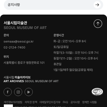
공지사항
문의
운영시간
화-금 : 오전 10시-오후 8시
semaaa@seoul.go.kr
토/일/공휴일
02-2124-7400
하절기(3-10월) : 오전 10시-오후 7시
위치
동절기(11-2월) : 오전 10시-오후 6시
서울특별시 종로구 평창문화로 101
휴관일
1월 1일/매주 월요일(공휴일 제외)
로
고
개인정보처리방침
저작권 정책
이메일무단수집거부
FAQ
공지사항
함께한 사람들