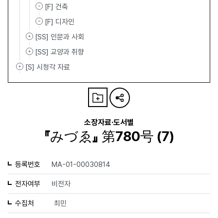
[F] 건축
[F] 디자인
[SS] 인문과 사회
[SS] 교양과 취향
[S] 시청각 자료
소장자료·도서별
『みづゑ』 第780号 (7)
등록번호
MA-01-00030814
전자여부
비전자
수집처
최민