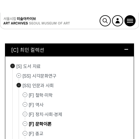
[C] 최민 컬렉션
[S] 도서 자료
[SS] 시각문화연구
[SS] 인문과 사회
[F] 철학·미학
[F] 역사
[F] 정치·사회·경제
[F] 문학이론
[F] 종교