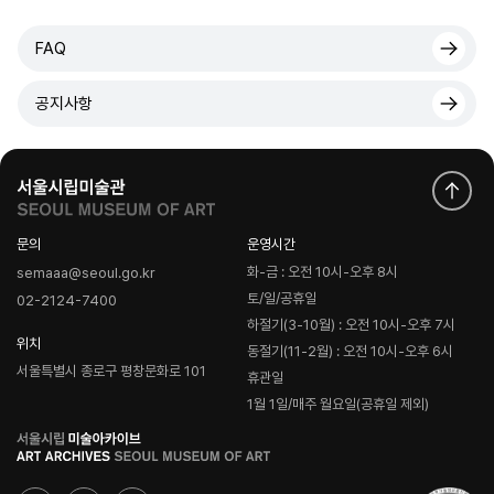
FAQ
공지사항
문의
운영시간
화-금 : 오전 10시-오후 8시
semaaa@seoul.go.kr
토/일/공휴일
02-2124-7400
하절기(3-10월) : 오전 10시-오후 7시
위치
동절기(11-2월) : 오전 10시-오후 6시
서울특별시 종로구 평창문화로 101
휴관일
1월 1일/매주 월요일(공휴일 제외)
로
고