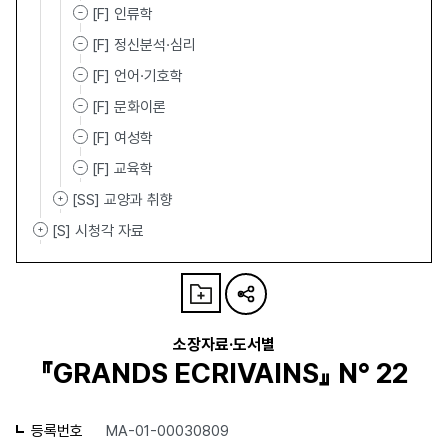
[F] 인류학
[F] 정신분석·심리
[F] 언어·기호학
[F] 문화이론
[F] 여성학
[F] 교육학
[SS] 교양과 취향
[S] 시청각 자료
소장자료·도서별
『GRANDS ECRIVAINS』 N° 22
등록번호
MA-01-00030809