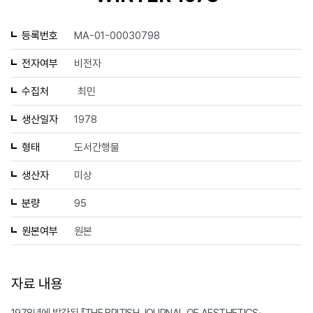
등록번호
MA-01-00030798
전자여부
비전자
수집처
최민
생산일자
1978
형태
도서간행물
생산자
미상
분량
95
원본여부
원본
자료 내용