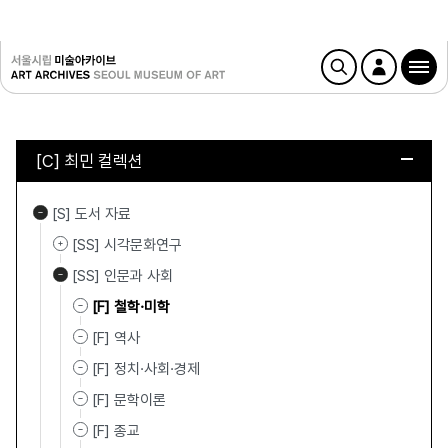
[C] 최민 컬렉션
[S] 도서 자료
[SS] 시각문화연구
[SS] 인문과 사회
[F] 철학·미학
[F] 역사
[F] 정치·사회·경제
[F] 문학이론
[F] 종교