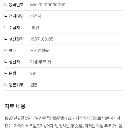
등록번호
MA-01-00030790
전자여부
비전자
수집처
최민
생산일자
1997 .09.05
형태
도서간행물
생산자
미셸 푸코 外
분량
291
원본여부
원본
자료 내용
1997년 9월 5일에 발간된 『文藝新書 122 - 자기의 테크놀로지(문예신서
122 - 자기의 테크놀로지)』이다. 발행사는 東文選, 저자는 미셸 푸코 外, 옮