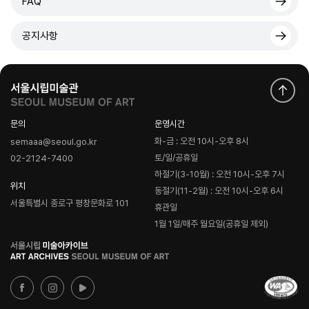
FAQ
공지사항
문의
운영시간
화-금 : 오전 10시-오후 8시
semaaa@seoul.go.kr
토/일/공휴일
02-2124-7400
하절기(3-10월) : 오전 10시-오후 7시
위치
동절기(11-2월) : 오전 10시-오후 6시
서울특별시 종로구 평창문화로 101
휴관일
1월 1일/매주 월요일(공휴일 제외)
로
고