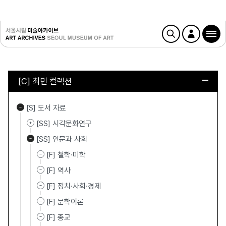
[C] 최민 컬렉션
[S] 도서 자료
[SS] 시각문화연구
[SS] 인문과 사회
[F] 철학·미학
[F] 역사
[F] 정치·사회·경제
[F] 문학이론
[F] 종교