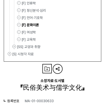
[F] 인류학
[F] 정신분석·심리
[F] 언어·기호학
[F] 문화이론
[F] 여성학
[F] 교육학
[SS] 교양과 취향
[S] 시청각 자료
소장자료·도서별
『民俗美术与儒学文化』
등록번호
MA-01-00030633