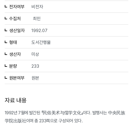
전자여부
비전자
수집처
최민
생산일자
1992.07
형태
도서간행물
생산자
미상
분량
233
원본여부
원본
자료 내용
1992년 7월에 발간된 『民俗美术与儒学文化』이다. 발행사는 中央民族
学院出版社이며 총 233쪽으로 구성되어 있다.