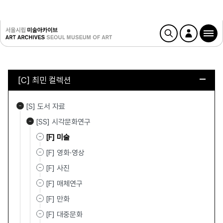
[C] 최민 컬렉션
[S] 도서 자료
[SS] 시각문화연구
[F] 미술
[F] 영화·영상
[F] 사진
[F] 매체연구
[F] 만화
[F] 대중문화