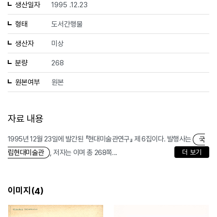
생산일자
1995 .12.23
형태
도서간행물
생산자
미상
분량
268
원본여부
원본
자료 내용
1995년 12월 23일에 발간된 『현대미술관연구』 제 6집이다. 발행사는
국
, 저자는 이며 총 268쪽...
더 보기
립현대미술관
이미지(
)
4