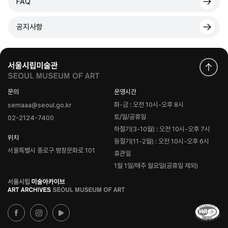
FAQ
공지사항
문의
운영시간
화-금 : 오전 10시-오후 8시
semaaa@seoul.go.kr
토/일/공휴일
02-2124-7400
하절기(3-10월) : 오전 10시-오후 7시
위치
동절기(11-2월) : 오전 10시-오후 6시
서울특별시 종로구 평창문화로 101
휴관일
1월 1일/매주 월요일(공휴일 제외)
로
고