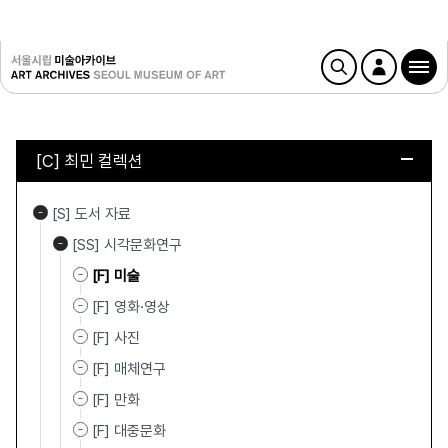
[C] 최민 컬렉션
[S] 도서 자료
[SS] 시각문화연구
[F] 미술
[F] 영화·영상
[F] 사진
[F] 매체연구
[F] 만화
[F] 대중문화