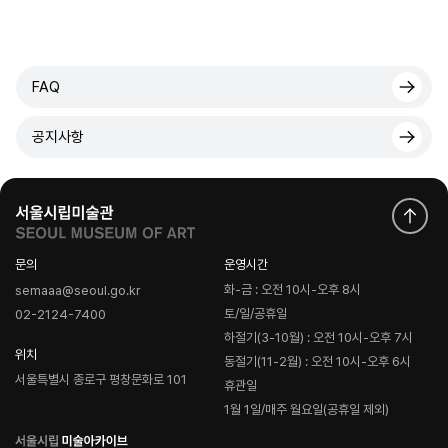
FAQ
공지사항
문의
운영시간
화-금 : 오전 10시-오후 8시
semaaa@seoul.go.kr
토/일/공휴일
02-2124-7400
하절기(3-10월) : 오전 10시-오후 7시
위치
동절기(11-2월) : 오전 10시-오후 6시
서울특별시 종로구 평창문화로 101
휴관일
1월 1일/매주 월요일(공휴일 제외)
로
고