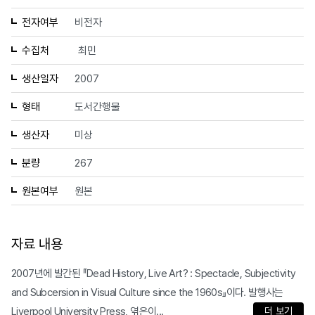
전자여부
비전자
수집처
최민
생산일자
2007
형태
도서간행물
생산자
미상
분량
267
원본여부
원본
자료 내용
2007년에 발간된 『Dead History, Live Art? : Spectacle, Subjectivity
and Subcersion in Visual Culture since the 1960s』이다. 발행사는
Liverpool University Press, 엮은이...
더 보기