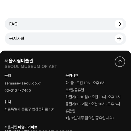
FAQ
공지사항
문의
운영시간
화-금 : 오전 10시-오후 8시
semaaa@seoul.go.kr
토/일/공휴일
02-2124-7400
하절기(3-10월) : 오전 10시-오후 7시
위치
동절기(11-2월) : 오전 10시-오후 6시
서울특별시 종로구 평창문화로 101
휴관일
1월 1일/매주 월요일(공휴일 제외)
로
고