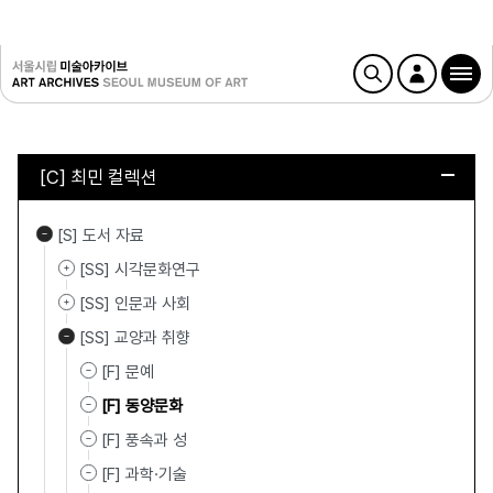
[C] 최민 컬렉션
[S] 도서 자료
[SS] 시각문화연구
[SS] 인문과 사회
[SS] 교양과 취향
[F] 문예
[F] 동양문화
[F] 풍속과 성
[F] 과학·기술