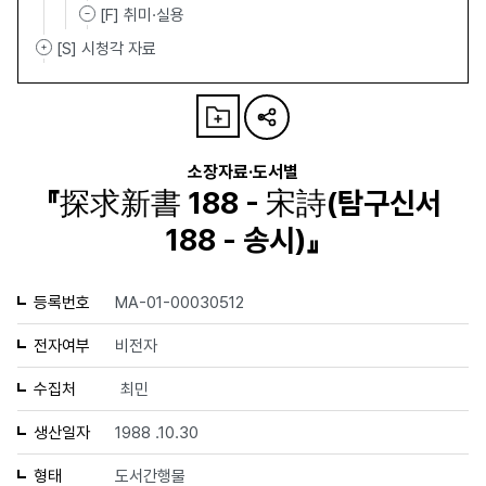
[F] 취미·실용
[S] 시청각 자료
소장자료·도서별
『探求新書 188 - 宋詩(탐구신서
188 - 송시)』
등록번호
MA-01-00030512
전자여부
비전자
수집처
최민
생산일자
1988 .10.30
형태
도서간행물