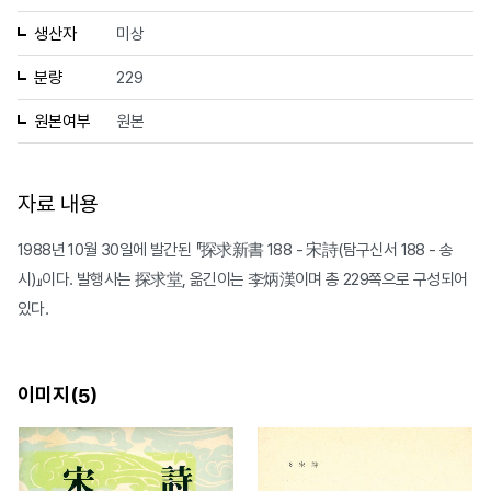
생산자
미상
분량
229
원본여부
원본
자료 내용
1988년 10월 30일에 발간된 『探求新書 188 - 宋詩(탐구신서 188 - 송
시)』이다. 발행사는 探求堂, 옮긴이는 李炳漢이며 총 229쪽으로 구성되어
있다.
이미지(
)
5