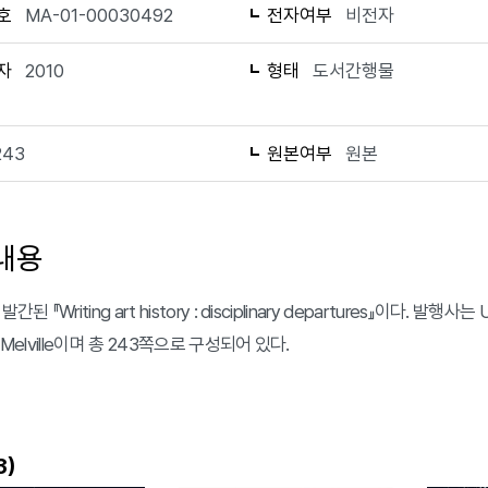
호
MA-01-00030492
전자여부
비전자
자
2010
형태
도서간행물
243
원본여부
원본
내용
간된 『Writing art history : disciplinary departures』이다. 발행사는 Un
n Melville이며 총 243쪽으로 구성되어 있다.
)
3