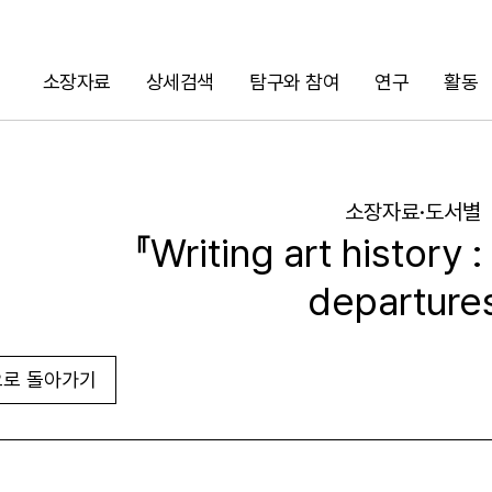
소장자료
상세검색
탐구와 참여
연구
활동
검색
소장자료·도서별
『Writing art history :
departure
로 돌아가기
URL 복사
화면인쇄