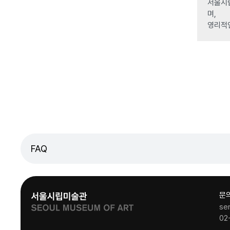
서울시립
며,
영리적
FAQ
문
se
02