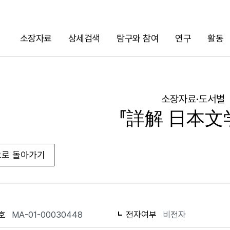
소장자료
상세검색
탐구와 참여
연구
활동
검색
소장자료·도서별
『詳解 日本文
로 돌아가기
URL 복사
화면인쇄
호
MA-01-00030448
전자여부
비전자