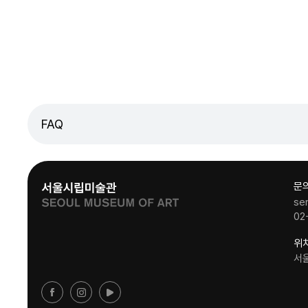
FAQ
문
se
02
위
서