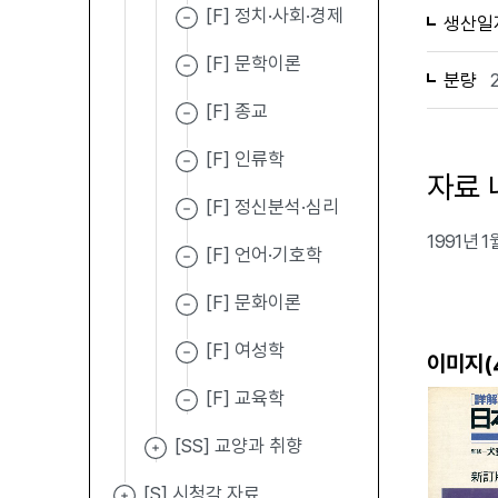
[F] 정치·사회·경제
생산일
[F] 문학이론
분량
[F] 종교
[F] 인류학
자료 
[F] 정신분석·심리
1991년
[F] 언어·기호학
[F] 문화이론
[F] 여성학
이미지(
[F] 교육학
[SS] 교양과 취향
[S] 시청각 자료