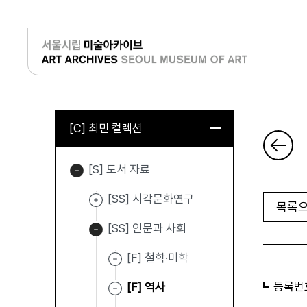
로그인
[C] 최민 컬렉션
[S] 도서 자료
[SS] 시각문화연구
목록으
[SS] 인문과 사회
[F] 철학·미학
등록번
[F] 역사