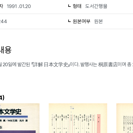
자
1991 .01.20
형태
도서간행물
244
원본여부
원본
내용
 1월 20일에 발간된 『詳解 日本文学史』이다. 발행사는 桐原書店이며 총 
)
4