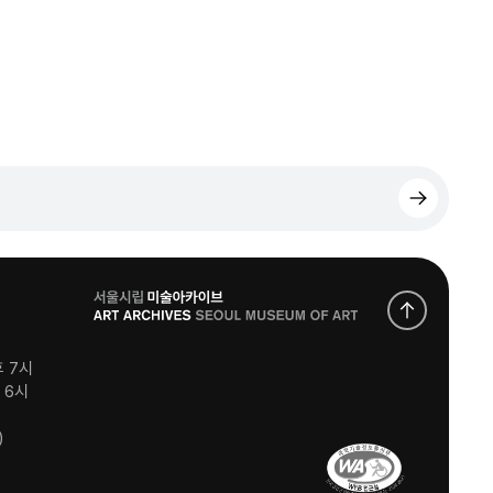
로
고
후 7시
후 6시
)