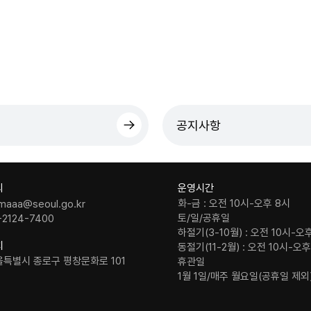
공지사항
의
운영시간
화-금 : 오전 10시-오후 8시
maaa@seoul.go.kr
토/일/공휴일
-2124-7400
하절기(3-10월) : 오전 10시-오
치
동절기(11-2월) : 오전 10시-오
울특별시 종로구 평창문화로 101
휴관일
1월 1일/매주 월요일(공휴일 제외