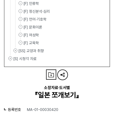
[F] 인류학
[F] 정신분석·심리
[F] 언어·기호학
[F] 문화이론
[F] 여성학
[F] 교육학
[SS] 교양과 취향
[S] 시청각 자료
소장자료·도서별
『일본 쪼개보기』
등록번호
MA-01-00030420