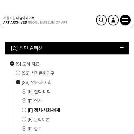
[C] 최민 컬렉션
[S] 도서 자료
[SS] 시각문화연구
[SS] 인문과 사회
[F] 철학·미학
[F] 역사
[F] 정치·사회·경제
[F] 문학이론
[F] 종교