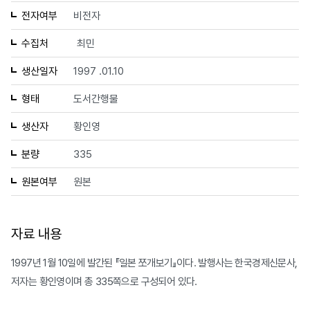
전자여부
비전자
수집처
최민
생산일자
1997 .01.10
형태
도서간행물
생산자
황인영
분량
335
원본여부
원본
자료 내용
1997년 1월 10일에 발간된 『일본 쪼개보기』이다. 발행사는 한국경제신문사,
저자는 황인영이며 총 335쪽으로 구성되어 있다.