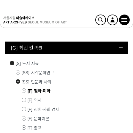
[C] 최민 컬렉션
[S] 도서 자료
[SS] 시각문화연구
[SS] 인문과 사회
[F] 철학·미학
[F] 역사
[F] 정치·사회·경제
[F] 문학이론
[F] 종교