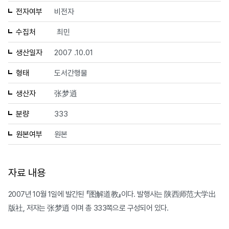
전자여부
비전자
수집처
최민
생산일자
2007 .10.01
형태
도서간행물
생산자
张梦逍
분량
333
원본여부
원본
자료 내용
2007년 10월 1일에 발간된 『图解道教』이다. 발행사는 陕西师范大学出
版社, 저자는 张梦逍 이며 총 333쪽으로 구성되어 있다.