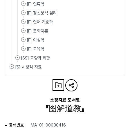
[F] 인류학
[F] 정신분석·심리
[F] 언어·기호학
[F] 문화이론
[F] 여성학
[F] 교육학
[SS] 교양과 취향
[S] 시청각 자료
소장자료·도서별
『图解道教』
등록번호
MA-01-00030416