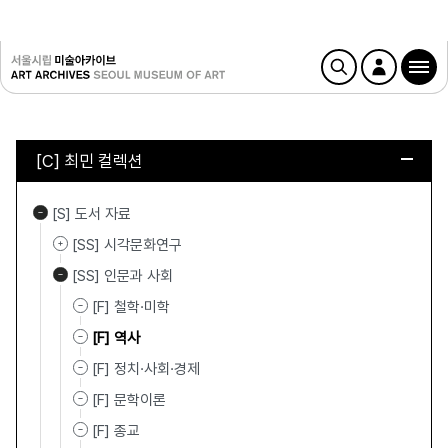
[C] 최민 컬렉션
[S] 도서 자료
[SS] 시각문화연구
[SS] 인문과 사회
[F] 철학·미학
[F] 역사
[F] 정치·사회·경제
[F] 문학이론
[F] 종교