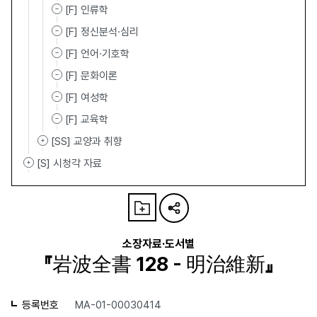
[F] 인류학
[F] 정신분석·심리
[F] 언어·기호학
[F] 문화이론
[F] 여성학
[F] 교육학
[SS] 교양과 취향
[S] 시청각 자료
소장자료·도서별
『岩波全書 128 - 明治維新』
등록번호
MA-01-00030414