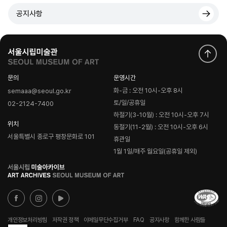
공지사항
문의
운영시간
화-금 : 오전 10시-오후 8시
semaaa@seoul.go.kr
토/일/공휴일
02-2124-7400
하절기(3-10월) : 오전 10시-오후 7시
위치
동절기(11-2월) : 오전 10시-오후 6시
서울특별시 종로구 평창문화로 101
휴관일
1월 1일/매주 월요일(공휴일 제외)
로
고
개인정보처리방침
저작권 정책
이메일무단수집거부
FAQ
공지사항
함께한 사람들