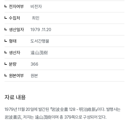
전자여부
비전자
수집처
최민
생산일자
1979 .11.20
형태
도서간행물
생산자
遠山茂樹
분량
366
원본여부
원본
자료 내용
1979년 11월 20일에 발간된 『岩波全書 128 - 明治維新』이다. 발행사는
岩波書店, 저자는 遠山茂樹이며 총 379쪽으로 구성되어 있다.