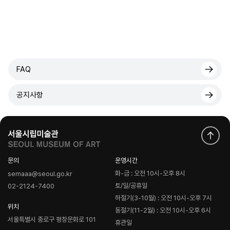
FAQ
공지사항
문의
운영시간
화-금 : 오전 10시-오후 8시
semaaa@seoul.go.kr
토/일/공휴일
02-2124-7400
하절기(3-10월) : 오전 10시-오후 7시
위치
동절기(11-2월) : 오전 10시-오후 6시
서울특별시 종로구 평창문화로 101
휴관일