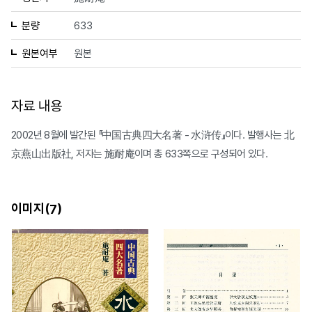
분량
633
원본여부
원본
자료 내용
2002년 8월에 발간된 『中国古典四大名著 - 水浒传』이다. 발행사는 北
京燕山出版社, 저자는 施耐庵이며 총 633쪽으로 구성되어 있다.
이미지(
)
7