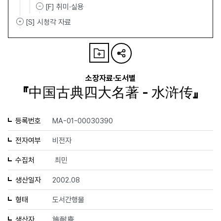
[F] 취미·실용
[S] 시청각 자료
소장자료·도서별
『中国古典四大名著 - 水浒传』
등록번호
MA-01-00030390
전자여부
비전자
수집처
최민
생산일자
2002.08
형태
도서간행물
생산자
施耐庵