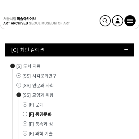
[C] 최민 컬렉션
[S] 도서 자료
[SS] 시각문화연구
[SS] 인문과 사회
[SS] 교양과 취향
[F] 문예
[F] 동양문화
[F] 풍속과 성
[F] 과학·기술