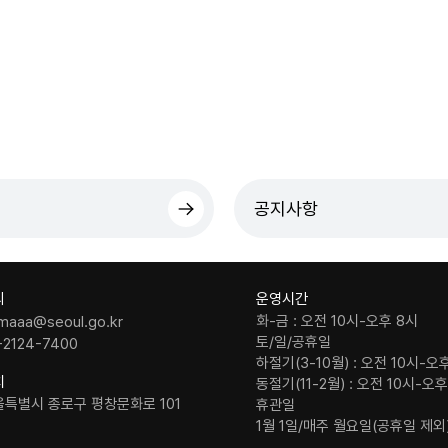
공지사항
의
운영시간
화-금 : 오전 10시-오후 8시
maaa@seoul.go.kr
토/일/공휴일
-2124-7400
하절기(3-10월) : 오전 10시-오
치
동절기(11-2월) : 오전 10시-오
울특별시 종로구 평창문화로 101
휴관일
1월 1일/매주 월요일(공휴일 제외