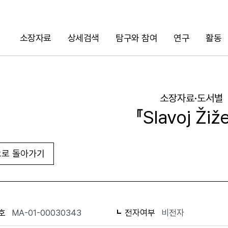
소장자료
상세검색
탐구와 참여
연구
활동
검색
소장자료·도서별
『Slavoj Žiž
로 돌아가기
URL 복사
화면인쇄
호
MA-01-00030343
전자여부
비전자