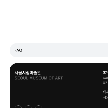
FAQ
문
se
02
위
서