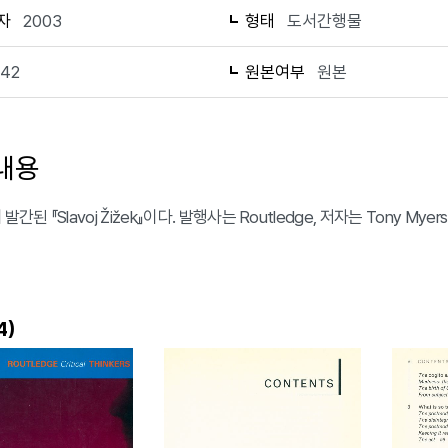
자
2003
형태
도서간행물
142
원본여부
원본
내용
 발간된 『Slavoj Žižek』이다. 발행사는 Routledge, 저자는 Tony M
)
4