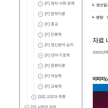
[F] 정치·사회·경제
생산일
[F] 문학이론
분량
[F] 종교
[F] 인류학
자료 
[F] 정신분석·심리
2003년에
[F] 언어·기호학
[F] 문화이론
[F] 여성학
이미지(
[F] 교육학
[SS] 교양과 취향
[S] 시청각 자료