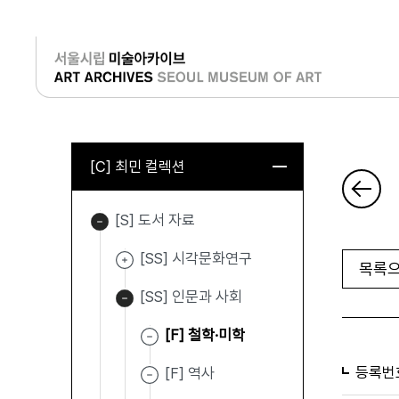
로그인
[C] 최민 컬렉션
[S] 도서 자료
[SS] 시각문화연구
목록으
[SS] 인문과 사회
[F] 철학·미학
등록번
[F] 역사