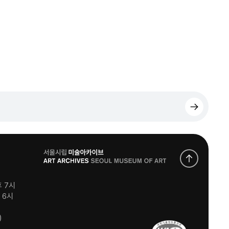
로
고
후 7시
후 6시
)