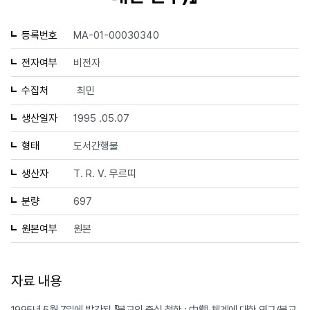
등록번호
MA-01-00030340
전자여부
비전자
수집처
최민
생산일자
1995 .05.07
형태
도서간행물
생산자
T. R. V. 무르띠
분량
697
원본여부
원본
자료 내용