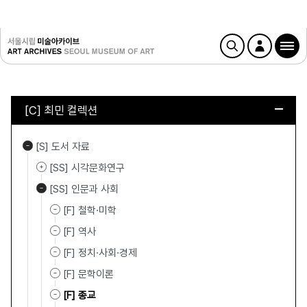
[C] 최민 컬렉션
[S] 도서 자료
[SS] 시각문화연구
[SS] 인문과 사회
[F] 철학·미학
[F] 역사
[F] 정치·사회·경제
[F] 문학이론
[F] 종교