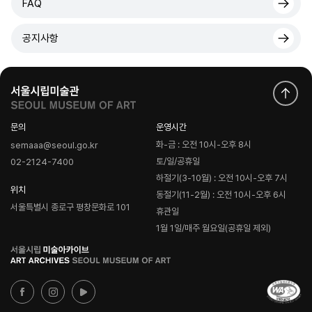
FAQ
공지사항
문의
운영시간
화-금 : 오전 10시-오후 8시
semaaa@seoul.go.kr
토/일/공휴일
02-2124-7400
하절기(3-10월) : 오전 10시-오후 7시
위치
동절기(11-2월) : 오전 10시-오후 6시
서울특별시 종로구 평창문화로 101
휴관일
1월 1일/매주 월요일(공휴일 제외)
로
고