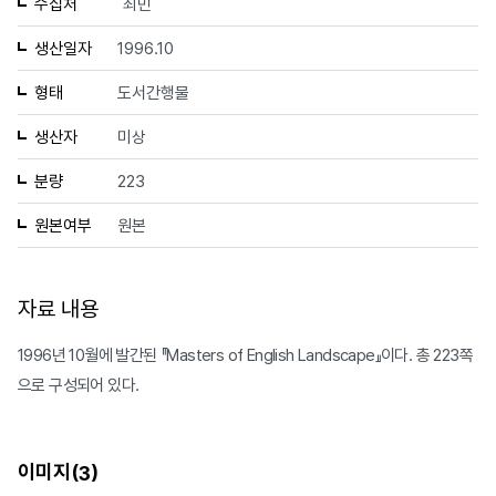
수집처
최민
생산일자
1996.10
형태
도서간행물
생산자
미상
분량
223
원본여부
원본
자료 내용
1996년 10월에 발간된 『Masters of English Landscape』이다. 총 223쪽
으로 구성되어 있다.
이미지(
)
3