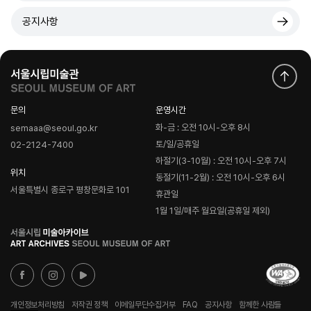
공지사항
문의
운영시간
화-금 : 오전 10시-오후 8시
semaaa@seoul.go.kr
토/일/공휴일
02-2124-7400
하절기(3-10월) : 오전 10시-오후 7시
위치
동절기(11-2월) : 오전 10시-오후 6시
서울특별시 종로구 평창문화로 101
휴관일
1월 1일/매주 월요일(공휴일 제외)
로
고
개인정보처리방침
저작권 정책
이메일무단수집거부
FAQ
공지사항
함께한 사람들