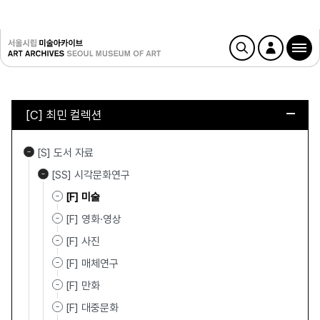
[C] 최민 컬렉션
[S] 도서 자료
[SS] 시각문화연구
[F] 미술
[F] 영화·영상
[F] 사진
[F] 매체연구
[F] 만화
[F] 대중문화