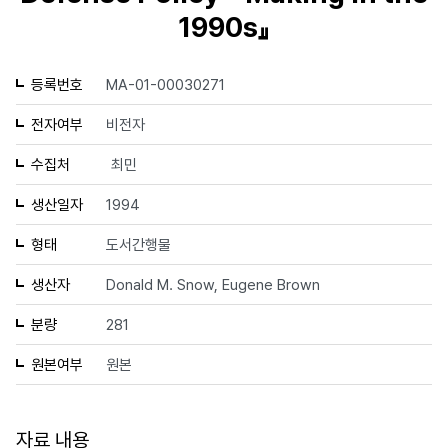
1990s』
등록번호
MA-01-00030271
전자여부
비전자
수집처
최민
생산일자
1994
형태
도서간행물
생산자
Donald M. Snow, Eugene Brown
분량
281
원본여부
원본
자료 내용