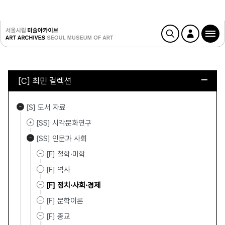
[C] 최민 컬렉션
[S] 도서 자료
[SS] 시각문화연구
[SS] 인문과 사회
[F] 철학·미학
[F] 역사
[F] 정치·사회·경제
[F] 문학이론
[F] 종교