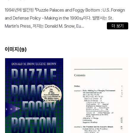
1994년에 발간된 『Puzzle Palaces and Foggy Bottom : U.S. Foreign
and Defense Policy - Making in the 1990s』이다. 발행사는 St.
Martin's Press, 저자는 Donald M. Snow, Eu...
더 보기
이미지(
)
9