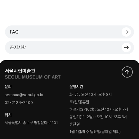
FAQ
공지사항
문의
운영시간
화-금 : 오전 10시-오후 8시
semaaa@seoul.go.kr
토/일/공휴일
02-2124-7400
하절기(3-10월) : 오전 10시-오후 7시
위치
동절기(11-2월) : 오전 10시-오후 6시
서울특별시 종로구 평창문화로 101
휴관일
1월 1일/매주 월요일(공휴일 제외)