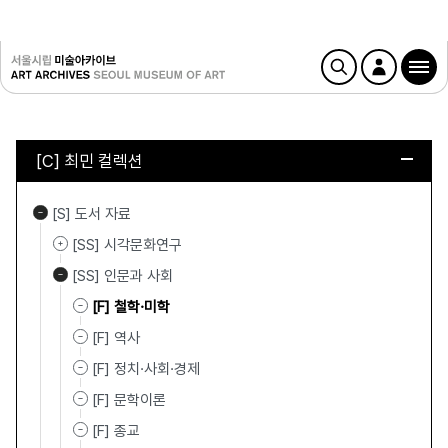
[C] 최민 컬렉션
[S] 도서 자료
[SS] 시각문화연구
[SS] 인문과 사회
[F] 철학·미학
[F] 역사
[F] 정치·사회·경제
[F] 문학이론
[F] 종교