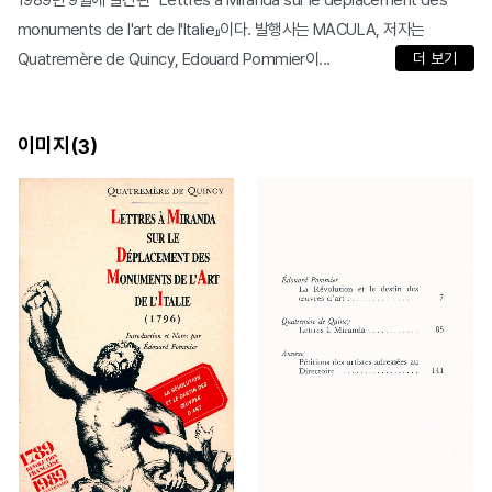
1989년 9월에 발간된 『Lettres à Miranda sur le déplacement des
monuments de l'art de l'Italie』이다. 발행사는 MACULA, 저자는
Quatremère de Quincy, Edouard Pommier이...
더 보기
이미지(
)
3