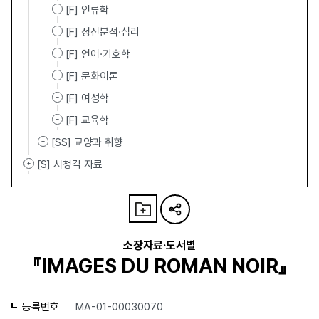
[F] 인류학
[F] 정신분석·심리
[F] 언어·기호학
[F] 문화이론
[F] 여성학
[F] 교육학
[SS] 교양과 취향
[S] 시청각 자료
소장자료·도서별
『IMAGES DU ROMAN NOIR』
등록번호
MA-01-00030070