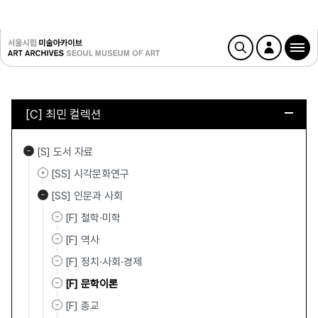
[C] 최민 컬렉션
[S] 도서 자료
[SS] 시각문화연구
[SS] 인문과 사회
[F] 철학·미학
[F] 역사
[F] 정치·사회·경제
[F] 문학이론
[F] 종교