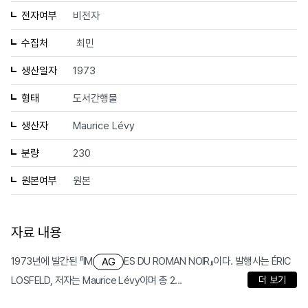
전자여부
비전자
수집처
최민
생산일자
1973
형태
도서간행물
생산자
Maurice Lévy
분량
230
원본여부
원본
자료 내용
1973년에 발간된 『IM
ES DU ROMAN NOIR』이다. 발행사는 ÉRIC
AG
LOSFELD, 저자는 Maurice Lévy이며 총 2...
더 보기