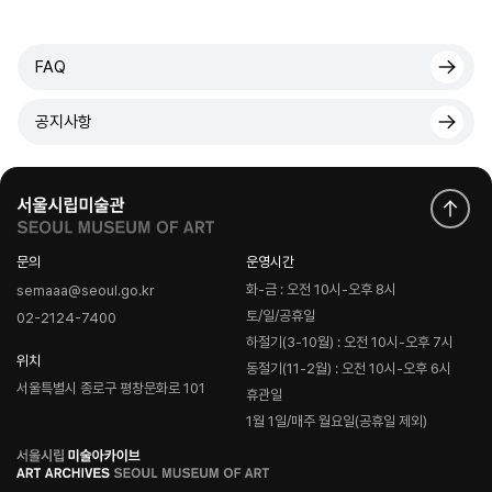
FAQ
공지사항
문의
운영시간
화-금 : 오전 10시-오후 8시
semaaa@seoul.go.kr
토/일/공휴일
02-2124-7400
하절기(3-10월) : 오전 10시-오후 7시
위치
동절기(11-2월) : 오전 10시-오후 6시
서울특별시 종로구 평창문화로 101
휴관일
1월 1일/매주 월요일(공휴일 제외)
로
고