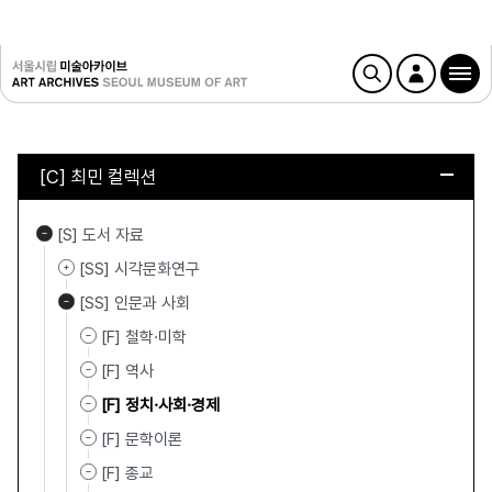
[C] 최민 컬렉션
[S] 도서 자료
[SS] 시각문화연구
[SS] 인문과 사회
[F] 철학·미학
[F] 역사
[F] 정치·사회·경제
[F] 문학이론
[F] 종교