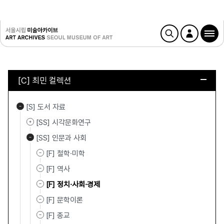
[C] 최민 컬렉션
[S] 도서 자료
[SS] 시각문화연구
[SS] 인문과 사회
[F] 철학·미학
[F] 역사
[F] 정치·사회·경제
[F] 문학이론
[F] 종교