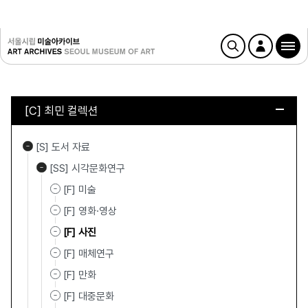
[C] 최민 컬렉션
[S] 도서 자료
[SS] 시각문화연구
[F] 미술
[F] 영화·영상
[F] 사진
[F] 매체연구
[F] 만화
[F] 대중문화