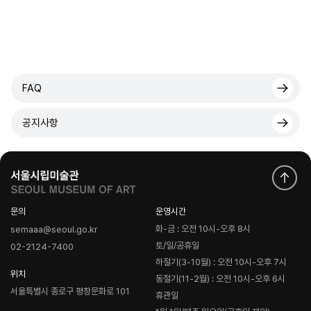
FAQ
공지사항
문의
운영시간
화-금 : 오전 10시-오후 8시
semaaa@seoul.go.kr
토/일/공휴일
02-2124-7400
하절기(3-10월) : 오전 10시-오후 7시
위치
동절기(11-2월) : 오전 10시-오후 6시
서울특별시 종로구 평창문화로 101
휴관일